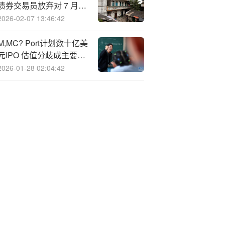
债券交易员放弃对 7 月降
息的押注
2026-02-07 13:46:42
M,MC? Port计划数十亿美
元IPO 估值分歧成主要障
碍
2026-01-28 02:04:42