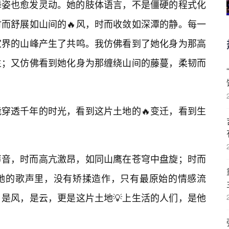
舞姿也愈发灵动。她的肢体语言，不是僵硬的程式化
而舒展如山间的🔥风，时而收敛如深潭的静。每一
家界的山峰产生了共鸣。我仿佛看到了她化身为那高
生；又仿佛看到她化身为那缠绕山间的藤蔓，柔韧而
穿透千年的时光，看到这片土地的🔥变迁，看到生
声音，时而高亢激昂，如同山鹰在苍穹中盘旋；时而
她的歌声里，没有矫揉造作，只有最原始的情感流
是风，是云，更是这片土地💡上生活的人们，是他