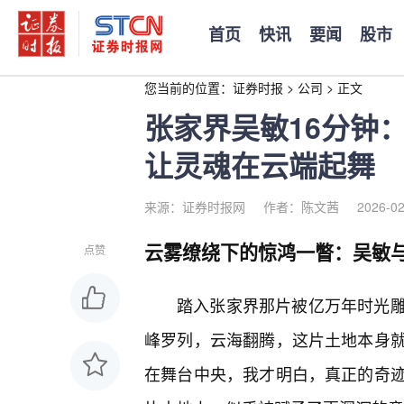
首页
快讯
要闻
股市
您当前的位置：
证券时报
>
公司
>
正文
张家界吴敏16分钟
让灵魂在云端起舞
来源：证券时报网
作者：陈文茜
2026-02
云雾缭绕下的惊鸿一瞥：吴敏
点赞
踏入张家界那片被亿万年时光雕
峰罗列，云海翻腾，这片土地本身
在舞台中央，我才明白，真正的奇