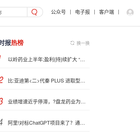
公众号
电子报
客户端
时报
热榜
换一换
以岭药业上半年;盈利{持}续扩大 “研发型增长”重塑估值
比:亚迪第<二>代秦 PLUS 进取型上市：DM-i 版 7.98 万，EV 版 8.98 万-9.98 万元
业绩增速近乎停滞，?盘龙药业为何急着给老板“卖房钱”？
阿里!对标ChatGPT项目来了？通义App正式更名“千问”