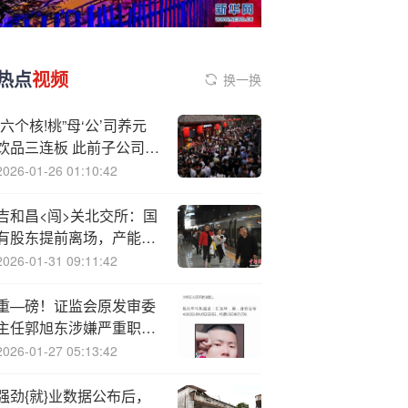
热点
视频
换一换
“六个核!桃”母‘公’司养元
饮品三连板 此前子公司获
得长江存储0.99%股权
2026-01-26 01:10:42
吉和昌<闯>关北交所：国
有股东提前离场，产能利
用率不足七成仍拟扩产
2026-01-31 09:11:42
重—磅！证监会原发审委
主任郭旭东涉嫌严重职务
违法，主动投案
2026-01-27 05:13:42
强劲{就}业数据公布后，