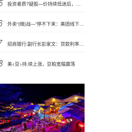
投资者质?疑股—价持续低迷后，万向钱潮股价四日大涨46.56%又跌9.98%，稳定经营难破股价困局
外卖“{暗}战—”停不下来：美团线下扶持堂食，淘宝线上冲单量
招商银行:副行长彭家文：贷款利率有望企稳 要以综合服务应对息差压力
美<豆>持.续上涨，豆粕宽幅震荡